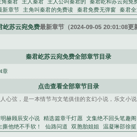
主角秦君
主人秦君
主人公叫秦君的
秦君屹和苏云宛免
最新章节
主角叫秦君的免费读
秦君免费无弹窗
秦君全
宛秦君屹最新章节更新
秦君霆云雪全文免费阅读
苏云宛
苏云云全文免费阅读
苏云苑秦君屹在线阅读免费
哪本主
君屹苏云宛免费
最新章节（2024-09-05 20:01:08
霆云雪免费
秦君霆云雪在线阅读
秦君主人公
哪部主角
国
凤凰男导师，重生撕他绝不手软！
穿成单亲妈妈，我
蜜接吻，才知我已死一年
陶眠江砚
沐溪纪淮安
《报告
秦君屹苏云宛免费全部章节目录
仙路
木屋求生：卡牌世界大冒险
双胞胎姐姐
寒夜无
走你们几个也是顺手的事!
4章
点击查看全部章节目录
扣人心弦，是一本情节与文笔俱佳的玄幻小说，乐文小说
宋明赫顾辰安小说
精选篇章千灯愿
文集绝不回头笔趣阁
生撕他绝不手软！
仙路问道
双胞胎姐姐
温凝琳邵徐挺
是顺手的事!
转生大树，我打造不朽神国
红尘凡仙路