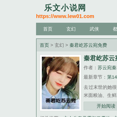
乐文小说网
https://www.lew01.com
首页
玄幻
武侠
首页
> 玄幻 >
秦君屹苏云宛免费
秦君屹苏云
作者：
苏云宛秦
最新章节：
第1
去过末世的她很
米面粮油、生鲜
《秦君屹苏云宛
开始阅读