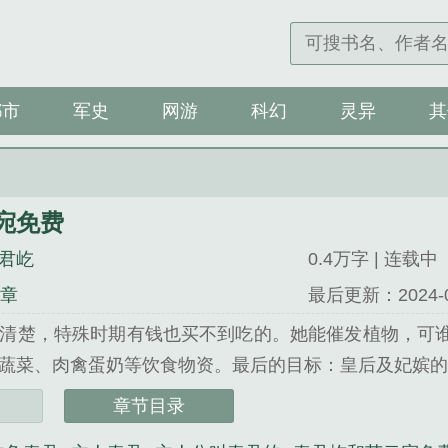
都市
军史
网游
科幻
灵异
其
宛免费
君屹
0.4万字 | 连载中
4章
最后更新：2024-09-
清楚，特殊时期有钱也买不到吃的。她能催发植物，可
蔬菜、肉禽蛋奶等饮食物资。最后的目标：皇后及妃嫔的私库.
免费》是苏云宛秦君屹精心创作的玄幻类小说。
章节目录