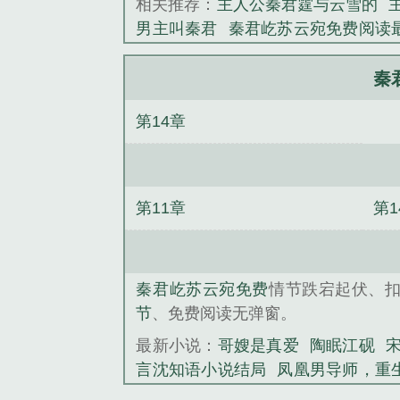
相关推荐：
主人公秦君霆与云雪的
男主叫秦君
秦君屹苏云宛免费阅读
秦君庭云雪
秦君屹和苏云宛
苏云
全文
秦君屹和苏云宛的名字
秦峥
秦
君
秦君霆云雪的书名叫什么
秦君
第14章
仙路问道
转生大树，我打造不朽神
杀了
宋明赫顾辰安小说
见老公闺
谢九聿
文集绝不回头笔趣阁
红尘凡
小说结局
奇葩家人包庇笨蛋保姆？带
第11章
第1
秦君屹苏云宛免费
情节跌宕起伏、
节
、免费阅读无弹窗。
最新小说：
哥嫂是真爱
陶眠江砚
言沈知语小说结局
凤凰男导师，重
家人包庇笨蛋保姆？带走你们几个也