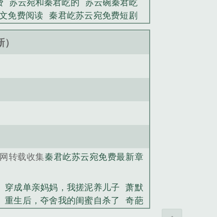
费
苏云宛和秦君屹的
苏云碗秦君屹
文免费阅读
秦君屹苏云宛免费短剧
和秦君屹名字叫什么
叫秦君的
秦君
角叫秦君
那部主角叫秦君
主角叫秦
更新）
叫秦君
精选篇章千灯愿
哥嫂是真爱
搓泥养儿子
重生后，夺舍我的闺蜜自
公主！阴鸷将军说他甘愿入赘》锦云知
边月亦缺
温凝琳邵徐挺
萧默言沈知语
网转载收集
秦君屹苏云宛免费最新章
穿成单亲妈妈，我搓泥养儿子
萧默
重生后，夺舍我的闺蜜自杀了
奇葩
寒夜无边月亦缺
木屋求生：卡牌世界