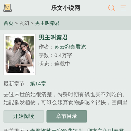
乐文小说网
首页
> 玄幻 >
男主叫秦君
男主叫秦君
作者：
苏云宛秦君屹
字数：0.4万字
状态：连载中
最新章节：
第14章
去过末世的她很清楚，特殊时期有钱也买不到吃的。
她能催发植物，可谁会嫌弃食物多呢？很快，空间里
多了米面粮油、生鲜蔬菜、肉禽蛋奶等饮食物资。最
开始阅读
章节目录
后的目标：皇后及妃嫔的私库......
《男主叫秦君》是苏云宛秦君屹精心创作的玄幻类小