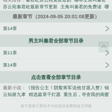
相关推荐：
秦君屹苏云宛免费短剧
哪本主角叫秦君
说。
苏云宛秦君屹最新章节更新
主角叫秦君的免费读
哪
部主角叫秦君
苏云苑秦君屹在线阅读免费
秦峥苏云
最新章节（2024-09-05 20:01:08更新）
云全文免费阅读
主人公叫秦君的
叫秦君的
主角秦
君
秦君屹苏云宛免费阅读最新章节
秦君屹和苏云
第14章
宛
主角叫秦君
秦君霆云雪在线阅读
秦君屹和苏云
男主叫秦君全部章节目录
宛的名字
苏云宛和秦君屹的
秦君免费无弹窗
主人
公秦君霆与云雪的
主人秦君
秦君霆云雪全文免费阅
第11章
读
秦云铮苏婉宁
苏云宛和秦君屹名字叫什么
秦君
庭云雪
苏云碗秦君屹
那部主角叫秦君
秦君主人
第14章
公
秦君全文免费阅读
秦君全文
男主叫秦君
秦君
霆云雪免费
秦君屹和苏云宛免费
文集绝不回头笔趣
点击查看全部章节目录
阁
转生大树，我打造不朽神国
寒夜无边月亦缺
陶
最新小说：
《报告公主！阴鸷将军说他甘愿入赘》锦
眠江砚
精选篇章千灯愿
见老公闺蜜接吻，才知我已
云知谢九聿
精选篇章千灯愿
重生后，夺舍我的闺蜜
死一年
双胞胎姐姐
重生后，夺舍我的闺蜜自杀了
自杀了
文集绝不回头笔趣阁
见老公闺蜜接吻，才知
沐溪纪淮安
木屋求生：卡牌世界大冒险
凤凰男导
基于搜索引擎技术为您提供免费阅读无弹窗
我已死一年
穿成单亲妈妈，我搓泥养儿子
哥嫂是真
师，重生撕他绝不手软！
温凝琳邵徐挺
奇葩家人包