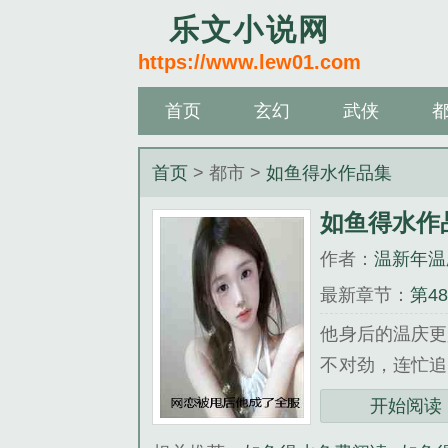
乐文小说网
https://www.lew01.com
首页
玄幻
武侠
首页
> 都市 >
如鱼得水作品集
如鱼得水作
作者：
温新年温
最新章节：
第4
他身后的温庆更
不对劲，连忙追
很猛，但是你后座
开始阅读
《如鱼得水作品