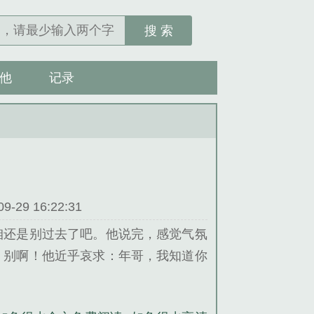
搜 索
他
记录
29 16:22:31
咱还是别过去了吧。他说完，感觉气氛
！别啊！他近乎哀求：年哥，我知道你
！！！ldq......