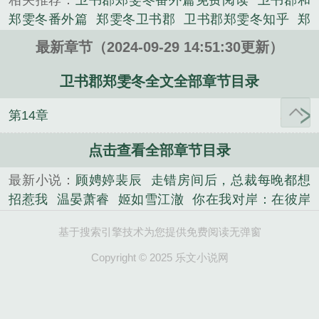
相关推荐：
卫书郡郑雯冬番外篇免费阅读
卫书郡和
《卫书郡郑雯冬全文》是郑雯冬卫书郡精心创作的其
郑雯冬番外篇
郑雯冬卫书郡
卫书郡郑雯冬知乎
郑
他类小说。
雯冬和卫书郡重生
卫书郡郑雯冬的结局是怎样的
卫
最新章节（2024-09-29 14:51:30更新）
书郡郑雯冬最后嫁给谁了
郑雯冬卫书郡在线阅读
卫
书郡和郑雯冬番外
卫书郡郑雯冬全文免费阅读
卫书
卫书郡郑雯冬全文全部章节目录
郡郑雯冬和谁在一起了
郑雯冬和卫书郡的情节
郑雯
第14章
冬和卫书郡的
郑雯冬卫书郡重生文免费阅读
卫书郡
郑雯冬番外结局
卫书郡郑雯冬25章最新章节内容介
点击查看全部章节目录
绍
卫书郡郑雯冬番外
郑雯冬卫书郡 后续
卫书郡郑
雯冬番外免费阅读
卫书郡郑雯冬
卫书郡郑雯冬番外
最新小说：
顾娉婷裴辰
走错房间后，总裁每晚都想
最新章节列表
卫书郡郑雯冬番外篇
卫书郡郑雯冬最
招惹我
温晏萧睿
姬如雪江澈
你在我对岸：在彼岸
后结局如何
郑雯冬和卫书郡后续大结局
主角郑雯冬
的你全文+后续
主母有喜
陆芷鸢沈君樾
温非烟江
卫书郡
卫书郡郑雯冬叫什么
卫书郡郑雯冬陆执言
基于搜索引擎技术为您提供免费阅读无弹窗
牧野小说txt
我也不想卷啊！可系统它每天鞭策我
堂
大
郑雯冬卫书郡最后复婚了吗
郑雯冬和卫书郡免费
溪虞迟镜
周子安安沐瑶
被蛇王饲养的日子前文+番
Copyright © 2025 乐文小说网
阅读
姬如雪江澈
不该轻易说爱你全文
陆芷鸢沈君
外
顶罪五年，发小却想鸠占鹊巢
沈明月顾远舟
小
樾
顶级团宠：薄爷的小撩精又双叒掉马了
顶罪五
可怜替嫁暴露后，被相公宠上天
不该轻易说爱你全
年，发小却想鸠占鹊巢
温非烟江牧野小说txt
小可怜
文
凤九颜萧煜：怒卸戎装赴凰途，暴君招架不住
王