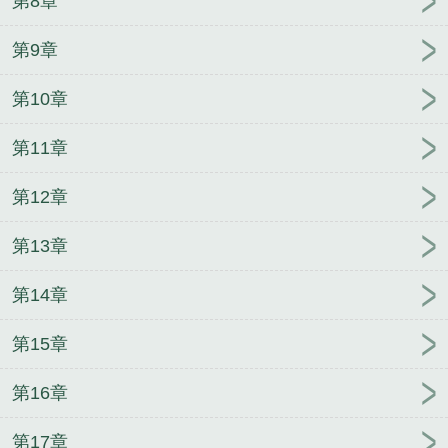
第8章
三十天的婴儿一次喝多少毫升
三十天冷静期
三十天
打一个字是什么字
异世邪君
宦海之造浪者
我是佐
第9章
助的小姨
获得花钱系统后我实现了财富自由
重生
第10章
后，将门贵女她艳冠天下
从解析太阳开始
真酒每天
都想请辞
把我赶走后，你们后悔什么？
官场争雄之
第11章
造浪者
[娱乐圈]爱豆治愈所
玄幻：我能捡属性变强
吸血鬼养成法
我进无限流游戏开旅店
暴虐王爷追妻
第12章
路（双重生）
识魅
写文从入门到入土
玄幻：能查
看人生剧本的我，独断万古
都市狂飙
[综]生活不是
第13章
用来妥协的
路痴系统力挽狂澜
第14章
第15章
第16章
第17章