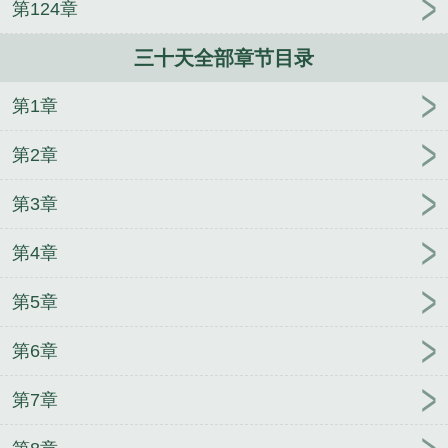
第124章
十天不来月经正常吗
三门峡天气预报查询
三十天天
气预报30天查询
三十天计划表格
三十天可以做药流
三十天全部章节目录
吗
三十天的月份有
三十天算是出月子了吗
三十天
的月份有几个月
三十天没来月经是不是怀孕了
三十
第1章
天打一字谜底是什么
三十天可以测出怀孕吗
未来三
十天天气预报
三十天是几周
淄博天气预报30天
三
第2章
十天减肥计划表
三十天天气预报早知道
三十天左右
的小猫能吃啥
三十天可以做人流吗
三十天不吃饭会
第3章
饿死吗
三十天游戏攻略
三十天内怀孕怎么处理
三
第4章
十天 百度
三十天英文
三十天的月份
三十天天气预
报30天
三十天不吃饭只喝水能瘦多少斤
三十天宝宝
第5章
吃完奶动得厉害吐奶
三十天最精准的天气预报
三十
天瘦三十斤可能吗
三十天冷静期对方不愿离婚怎么
第6章
办
三十天的宝宝一次吃多少毫升奶
三十天有多少个
小时
三十天可以药流吗
三十天的英文
三十天等于
第7章
多少小时
三十天后是几月几日
三十天韩剧在线
三
十天婴儿一次吃多少毫升
三十天还没来月经正常吗