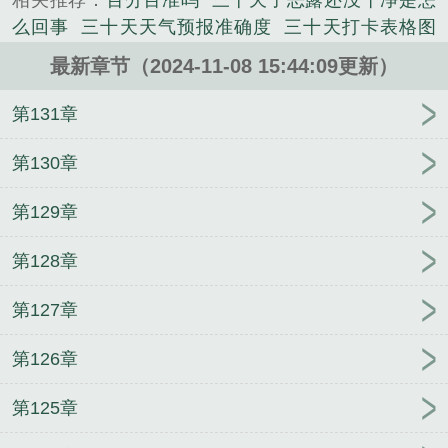
相关推荐：
百分百准吗
三十天了恶露还没干净是怎
么回事
三十天天气预报准确度
三十天打卡表格图
片
三十天环游地球
三十天气预报
三十天宝宝一次
最新章节（2024-11-08 15:44:09更新）
喝多少毫升奶
三十天能测出来怀孕吗
怀孕三十天可
以做药流吗
三十天能做人流吗
三十天离婚冷静期
第131章
三十天游戏
三十天的鸡四十天的鸭六个月的大肥猪
三十三天
合肥三十天天气预报30天
三十天来一次月
第130章
经正常吗
三十天韩剧
三十天没来月经能测出怀孕
第129章
吗
三十天内的天气预报
三十天用英语怎么说
三十
天冷静期后怎么办理离婚
三十日天气预报
三十天月
第128章
经没来怎么回事
三十天罡七十二地煞的意思
三十天
天气预报查询
三十天了还不来月经什么原因
三十天
第127章
的鸡四十天的鸭顺口溜
三十天怀孕有什么症状
三十
天是什么字
三十天冷静期后一方未到能否离婚
三十
第126章
天打一字
三十天能查出怀孕吗
三十天天气
三十天
天气预报最新消息
三十天 天气预报
三十天天气预
第125章
报
三十天除以二打一字
三十天可以做人流术吗
三