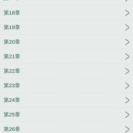
第18章
第19章
第20章
第21章
第22章
第23章
第24章
第25章
第26章