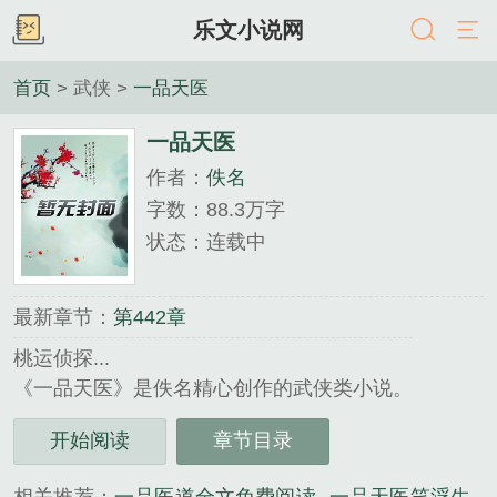
乐文小说网
首页
> 武侠 >
一品天医
一品天医
作者：
佚名
字数：88.3万字
状态：连载中
最新章节：
第442章
桃运侦探...
《一品天医》是佚名精心创作的武侠类小说。
开始阅读
章节目录