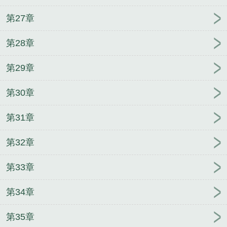
第27章
第28章
第29章
第30章
第31章
第32章
第33章
第34章
第35章