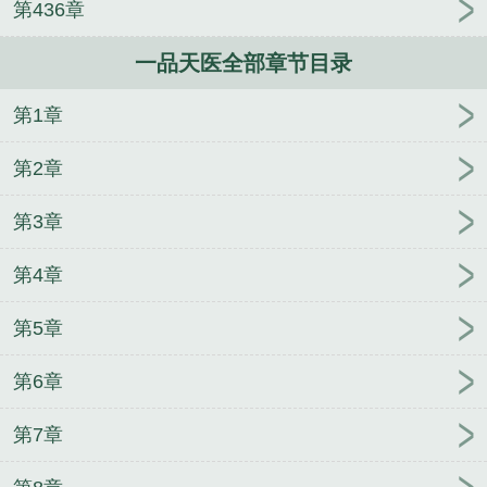
第436章
一品天医全部章节目录
第1章
第2章
第3章
第4章
第5章
第6章
第7章