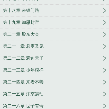
路人管家
暴躁大小姐在线治胃病
暗恋的高冷师姐居
然是青梅
私语
身为咒灵的我偏偏要做人
哪跌倒，
第十八章 来钱门路
哪躺好
女钳工[六零]
第十九章 加恩封官
第二十章 股东大会
第二十一章 君臣又见
第二十二章 窘迫天子
第二十三章 少年模样
第二十四章 来者不善
第二十五章 汴京震动
第二十六章 世子有请