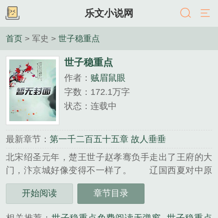
乐文小说网
首页
> 军史 >
世子稳重点
世子稳重点
作者：
贼眉鼠眼
字数：172.1万字
状态：连载中
最新章节：
第一千二百五十五章 故人垂垂
北宋绍圣元年，楚王世子赵孝骞负手走出了王府的大
门，汴京城好像变得不一样了。 辽国西夏对中原
虎视眈眈，新旧两党在朝堂上打出脑浆子，年轻的官
开始阅读
章节目录
家有心无力。 赵孝骞拽住喜欢看热闹的老爹，看
着乌烟瘴气的朝堂摇头不…...