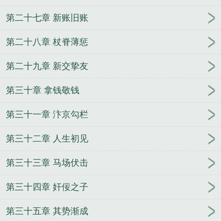
第二十七章 新账旧账
第二十八章 杖脊薄惩
第二十九章 新交挚友
第三十章 拿钱敬钱
第三十一章 汴京勾栏
第三十二章 人生初见
第三十三章 马场伏击
第三十四章 奸佞之子
第三十五章 其势渐成