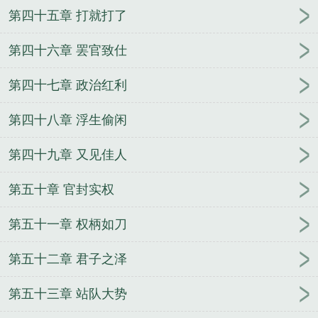
第四十五章 打就打了
第四十六章 罢官致仕
第四十七章 政治红利
第四十八章 浮生偷闲
第四十九章 又见佳人
第五十章 官封实权
第五十一章 权柄如刀
第五十二章 君子之泽
第五十三章 站队大势