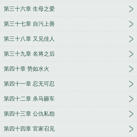
第三十六章 生母之爱
第三十七章 自污上善
第三十八章 又见佳人
第三十九章 名将之后
第四十章 势如水火
第四十一章 忍无可忍
第四十二章 杀马砸车
第四十三章 公仇私怨
第四十四章 官家召见