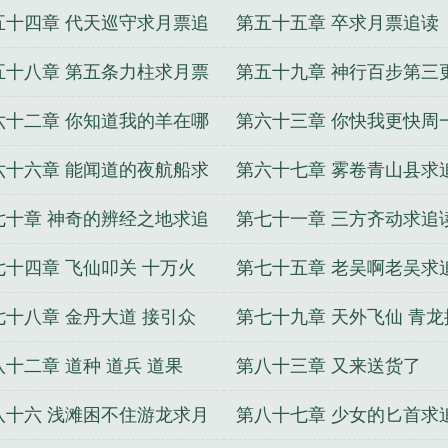
他求追读求月票
一人求追读
五十四章 代天巡守求月票追
第五十五章 卒求月票追读
五十八章 第五条力柱求月票
第五十九章 神行百步第三
读
月票追读
六十二章 你知道我的羊在哪
第六十三章 你快我更快周
第三更求追读
追读
六十六章 能闻道的夜航船求
第六十七章 雾卷青山县求
读月票
月票
七十章 神奇的辨经之地求追
第七十一章 三方齐动求追
七十四章 飞仙叩关 十万火
第七十五章 老吴啊老吴求
求追读
七十八章 金丹大道 接引众
第七十九章 天外飞仙 青龙
求追读月票
头第三更求追读
八十二章 道种 道兵 道果
第八十三章 又来送货了
八十六 浅滩困不住游龙求月
第八十七章 少女的匕首求