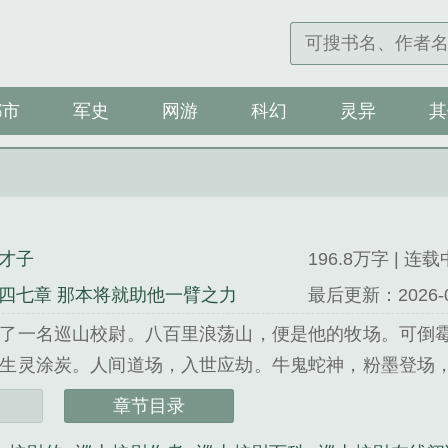
都市
军史
网游
科幻
灵异
其
才子
196.8万字 | 连载
四七章 那本将就助他一臂之力
最后更新：2026-04-
了一名巡山校尉。八百里浪荡山，便是他的牧场。可倒
生灵涂炭。人间道场，入世应劫。牛鬼蛇神，粉墨登场
。八百里浪荡山，妖魔不得现！...
章节目录
一世风流才子精心创作的玄幻类小说。