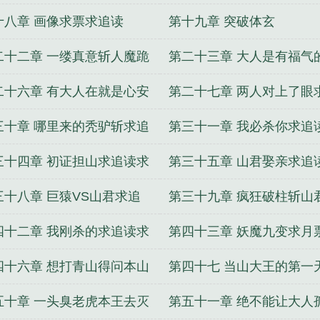
十八章 画像求票求追读
第十九章 突破体玄
二十二章 一缕真意斩人魔跪
第二十三章 大人是有福气
追读
追读月票
二十六章 有大人在就是心安
第二十七章 两人对上了眼
月票追读
读
三十章 哪里来的秃驴斩求追
第三十一章 我必杀你求追
月票
票
三十四章 初证担山求追读求
第三十五章 山君娶亲求追
票
票
三十八章 巨猿VS山君求追
第三十九章 疯狂破柱斩山
求月票
高考学子加油
四十二章 我刚杀的求追读求
第四十三章 妖魔九变求月
票
追读
四十六章 想打青山得问本山
第四十七 当山大王的第一
同不同意求追读求月票
五十章 一头臭老虎本王去灭
第五十一章 绝不能让大人