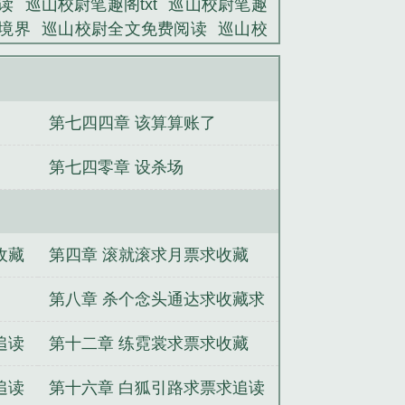
读
巡山校尉笔趣阁txt
巡山校尉笔趣
境界
巡山校尉全文免费阅读
巡山校
百度百科
巡山校尉陈渊笔趣阁
巡山
山校尉一世风流笔趣阁
巡山校尉TXT
女主角是谁
巡山校尉TXT百度
巡山
第七四四章 该算算账了
校尉无错
巡山校尉全文TXT
巡山校
尉境界划分详解
巡山校尉 一世风流才
第七四零章 设杀场
山校尉笔趣阁最新
巡山校尉在线阅读
女主角
巡山校尉笔儒厚书屋
巡山校
山校尉陈渊
巡山校尉笔
巡山校尉顶点
十二蛊我在千年苗寨风生水起
高风险
收藏
第四章 滚就滚求月票求收藏
成了职业通天代
反向开挂：厄运才是
汉王朱高煦家的鼍龙王
综影视之女配
第八章 杀个念头通达求收藏求
命，团宠妹宝在京圈豪门杀疯了
鬓花
追读
追读
第十二章 练霓裳求票求收藏
追读
第十六章 白狐引路求票求追读