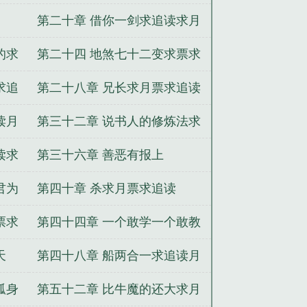
第二十章 借你一剑求追读求月
票
的求
第二十四 地煞七十二变求票求
追读
求追
第二十八章 兄长求月票求追读
读月
第三十二章 说书人的修炼法求
追读求票
读求
第三十六章 善恶有报上
君为
第四十章 杀求月票求追读
票求
第四十四章 一个敢学一个敢教
求月票求追读
天
第四十八章 船两合一求追读月
票
孤身
第五十二章 比牛魔的还大求月