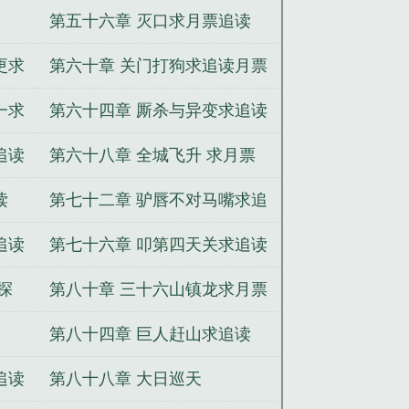
票追读
第五十六章 灭口求月票追读
更求
第六十章 关门打狗求追读月票
一求
第六十四章 厮杀与异变求追读
追读
第六十八章 全城飞升 求月票
读
第七十二章 驴唇不对马嘴求追
读
追读
第七十六章 叩第四天关求追读
求月票
探
第八十章 三十六山镇龙求月票
第八十四章 巨人赶山求追读
追读
第八十八章 大日巡天