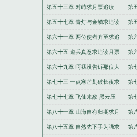
读
了
第五十三章 对峙求月票追读
第
读
第五十七章 青灯与金鳞求追读
第
月票
追
第六十一章 两位使者齐至求追
第
读
吗
第六十五 道兵真意求追读月票
第
追
第六十九章 呵我没告诉那位大
第
人此船有变
读
第七十三 一点寒芒划破长夜求
第
追读
急
第七十七章 飞仙来敌 黑云压
第
城求追读
人
第八十一章 山海自有归期求月
第
票
第八十五章 自然先下手为强求
第