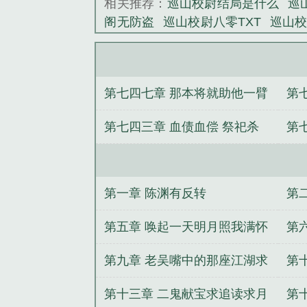
相关推荐：
巡山校尉结局是什么
巡
阁无防盗
巡山校尉八零TXT
巡山
尉TXT奇书网免费
巡山校尉纯阅读
校尉txt
巡山校尉陈渊实力划分
巡
巡山校尉之降妖除魔
巡山校尉最新
第七四七章 那本将就助他一臂
第
校尉等级划分与划分详解
巡山校尉
尉全部作品
巡山校尉人物简介
巡
之力
第七四三章 血债血偿 祭祀杀
第
子
巡山校尉笔趣阁免费阅读
巡山校
免费完整版
巡山校尉TXT全本
巡山
妖
尉无弹窗
巡山
巡山校尉篱笆好
巡
全文阅读笔趣阁
巡山校尉境界划分
第一章 陈渊有反转
第
打工[三界]
综影视：女配她迷人又
我的金手指
规则类怪谈：4016
女
山
第五章 唤起一天明月照我满怀
第
的另一种人生
锦鲤小主
重生踩死
冰雪求打赏月票
第九章 老吴嘴中的那座江湖求
第
颜：陪嫁丫鬟
官场政道
收藏求追读
第十三章 二鬼献宝求追读求月
第