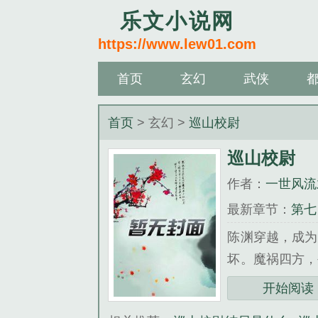
乐文小说网
https://www.lew01.com
首页
玄幻
武侠
首页
> 玄幻 >
巡山校尉
巡山校尉
作者：
一世风流
最新章节：
第七
陈渊穿越，成为
坏。魔祸四方，
巡守，伐山破庙
开始阅读
《巡山校尉》是