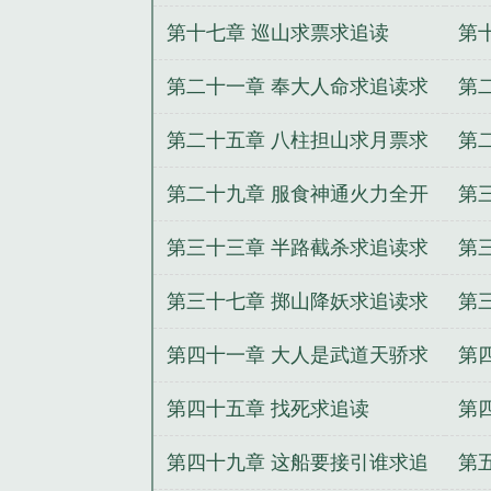
票
第十七章 巡山求票求追读
第
第二十一章 奉大人命求追读求
第
票
求
第二十五章 八柱担山求月票求
第
追读
求
第二十九章 服食神通火力全开
第
求追读月票
读
第三十三章 半路截杀求追读求
第
票
月
第三十七章 掷山降妖求追读求
第
月票
读
第四十一章 大人是武道天骄求
第
追读月票
月
第四十五章 找死求追读
第
君
第四十九章 这船要接引谁求追
第