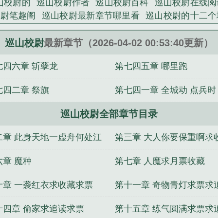
山校尉的
巡山校尉作者
巡山校尉百科
巡山校尉在线阅
校尉笔趣阁
巡山校尉最新章节哪里看
巡山校尉的十二个
模式
巡山校尉起点中文网
巡山校尉等级划分
巡山校尉
山校尉好看吗
巡山的意思是什么
巡山校尉TXT八零
巡
巡山校尉
最新章节（2026-04-02 00:53:40更新）
巡山校尉TXT奇书网
巡山校尉境界等级划分
巡山校尉
七四六章 斩孽龙
第七四五章 哪里跑
百度
巡山校尉作品
巡山校尉一世风流才子笔趣阁
巡山
山校尉起点
巡山校尉的作品
巡山校尉最新章节
巡山校
七四二章 祭旗
第七四一章 全城动 点兵时
尉txt八零电子书
巡山校尉全本TXT
巡山校尉境界
巡
校尉电子书TXT免费
巡山校尉免费阅读
巡山校尉几个
巡山校尉全部章节目录
山校尉笔趣阁无错版
巡山校尉无防盗最新章节更新
巡
快穿种田：我是剧情补丁
七零宠婚，嫁给第一硬汉
七
二章 此身天地一虚舟何处江
第三章 大人你要保重啊求
危险
被竹马发现继承玩具公司后
兰萋
爱发微博的我，
主本就是我的，截胡系统什么鬼
修仙：开局从药童开始
不自由求收藏
求月票
六章 魔种
第七章 人魔求月票收藏
渣男后被孱弱王爷强制爱
[韩娱]穿越女团的求生日常
救
十章 一袭红衣求收藏求票
第十一章 奇物青灯求票求
十四章 偷家求追读求票
第十五章 练气圆满求票求