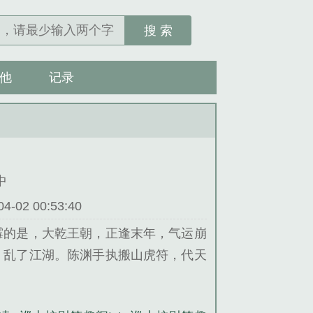
搜 索
他
记录
中
02 00:53:40
霉的是，大乾王朝，正逢末年，气运崩
，乱了江湖。陈渊手执搬山虎符，代天