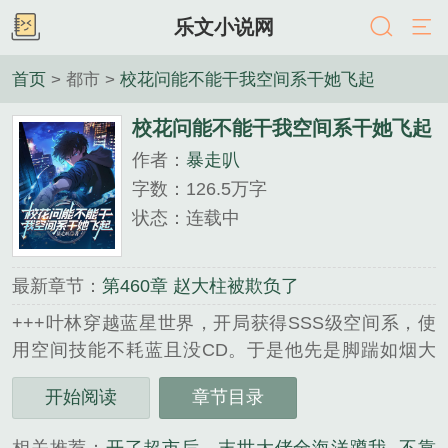
乐文小说网
首页
> 都市 >
校花问能不能干我空间系干她飞起
校花问能不能干我空间系干她飞起
作者：
暴走叭
字数：126.5万字
状态：连载中
最新章节：
第460章 赵大柱被欺负了
+++叶林穿越蓝星世界，开局获得SSS级空间系，使
用空间技能不耗蓝且没CD。于是他先是脚踹如烟大
帝，拳打蓝星天骄，杀得同期，上一期，上上期天骄
开始阅读
章节目录
尽低眉！武考：别人外围杀怪逐步递进，他瞬移直取
核心区BOSS人头！别人武考三天饿九顿，他空间异