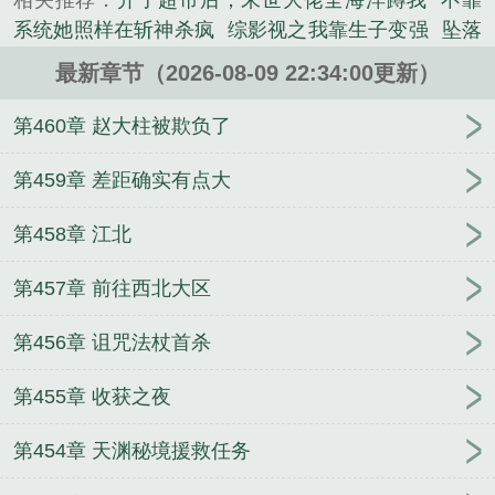
相关推荐：
开了超市后，末世大佬全海洋蹲我
不靠
能带美食，三天十二顿！全球异能者大赛：解说：不
系统她照样在斩神杀疯
综影视之我靠生子变强
坠落
好！泡菜国，樱花国，毛国要对叶林进......
兽世：回收帝国元帅开启修仙
穿书成反派？系统让
《校花问能不能干我空间系干她飞起》是暴走叭精心
最新章节（2026-08-09 22:34:00更新）
我卷成人生赢
被误认仙人，老朱求我改国运
开局送
创作的都市类小说。
失忆仙尊带小萝莉四处闯荡
归乡崛起：我在青山村
第460章 赵大柱被欺负了
当首富
柯学世界的我每天都想躺平
快穿之唯你，是
我的心之所向
开马甲扮演美强惨
紫府东藏
神与少
第459章 差距确实有点大
年游
化身祖国人，成为漫威超级巨星
视野之外
晋
第458章 江北
阳小公主的奇妙之旅
重生80，从入赘开始狩猎致
富！
弥撒亚游戏
综漫：修士的二次元日常
快穿炮
第457章 前往西北大区
灰他总抢男主软饭吃
第456章 诅咒法杖首杀
第455章 收获之夜
第454章 天渊秘境援救任务