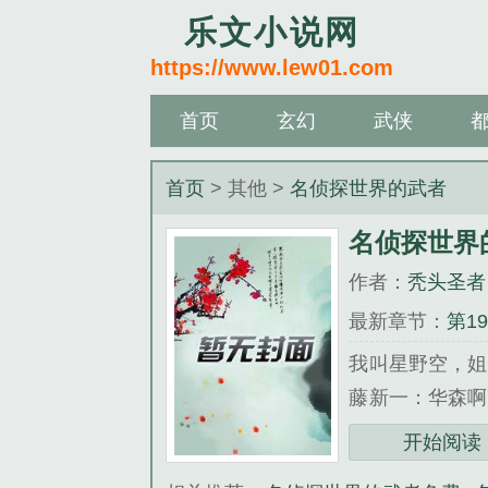
乐文小说网
https://www.lew01.com
首页
玄幻
武侠
首页
> 其他 >
名侦探世界的武者
名侦探世界
作者：
秃头圣者
最新章节：
第1
我叫星野空，
藤新一：华森
找猫，调查外遇…
开始阅读
《名侦探世界的