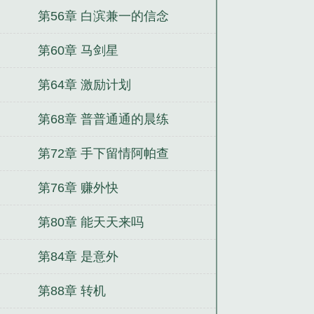
第56章 白滨兼一的信念
第60章 马剑星
第64章 激励计划
第68章 普普通通的晨练
第72章 手下留情阿帕查
第76章 赚外快
第80章 能天天来吗
第84章 是意外
第88章 转机