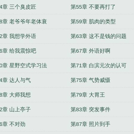
54章 三个臭皮匠
第55章 不要再打了
58章 老爷爷年老体衰
第59章 肌肉的类型
62章 我想学外语
第63章 这不是钱的问题
66章 给我震惊吧
第67章 外语好啊
70章 星野空式学习法
第71章 白滨元次的认可
4章 达人与气
第75章 气势威慑
8章 大师我想
第79章 大胃王
2章 山上亭子
第83章 突发事件
6章 不对劲
第87章 照片到手