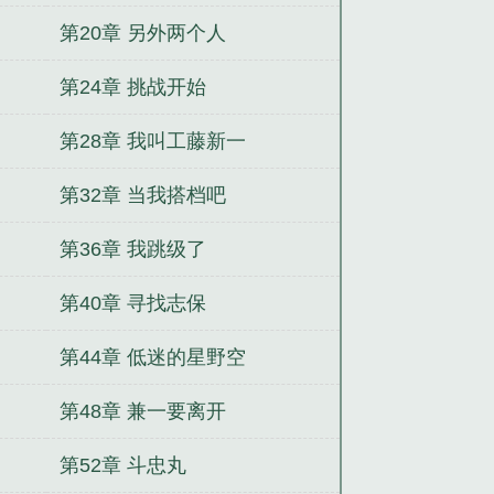
第20章 另外两个人
第24章 挑战开始
第28章 我叫工藤新一
第32章 当我搭档吧
第36章 我跳级了
第40章 寻找志保
第44章 低迷的星野空
第48章 兼一要离开
第52章 斗忠丸