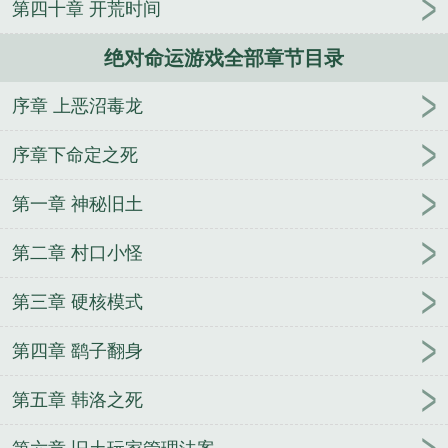
第四十章 开荒时间
游戏
绝对命运游戏百度百科
绝对命运游戏无错
命
运指定绝对魔兽战线
绝对命运游戏1-483章 作者宝月
绝对命运游戏全部章节目录
流光
绝对命运游戏无防盗
绝对命运游戏txt百度
绝
对命运游戏全本txt
绝对命运游戏我欲成仙百度百科
序章 上恶沼毒龙
绝对命运游戏笔趣阁
绝对命运之力
绝对命运游戏无
防盗章节
绝对绝命是什么意思
绝对命运游戏百度
序章下命定之死
命运对决
绝对命运游戏TXT
当孤鹰坠落
我就刷个
视频，怎么古人都破防了
异能为书的横滨文豪大乱
第一章 神秘旧土
斗
五一游学，老婆给竹马儿子当妈妈
走线
失忆A
第二章 村口小怪
被疯批影后拐回家后
这个男人能嫁吗?[星际]
在修仙
世界的悠闲生活
在九零年代当富家千金
让你写歌，
第三章 硬核模式
你吊打国学大师？
闯出一片天1季
王不见王（电
竞）
梅花印
楚云暴走万界名将炸了
逼我嫁摄政
第四章 鹞子翻身
王，我有孕你哭什么
新婚蜜爱/春日有禧
武道登天
在狗血文里做老师[快穿]
万人迷A拿到万人嫌剧本
从
第五章 韩洛之死
恒大踢后腰开始