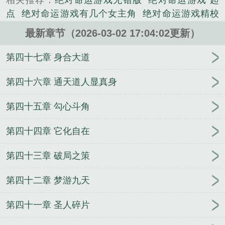
相关推荐：
绝对命运游戏无错版
绝对命运游戏 起
虑考虑——嗯，我应该会玩，只要我小心一点不去惹
点
绝对命运游戏有几个女主角
绝对命运游戏精校
高等级的怪就好了。”无名客：“那如果这个游戏的难
版
绝对命运游戏txt
绝对命运游戏全本TXT
绝对命
度高到一个村口小怪都能轻松砍翻你，那你还玩
最新章节（2026-03-02 17:04:02更新）
运游戏全文免费阅读
绝对天命
绝对命运游戏我欲成
么？”游戏玩家：“……”PS:已有六本百万字以上精品
仙
绝对命运游戏篱笆好文学
绝对命运游戏笔趣阁免
第四十七章 身合大道
文，可放心阅读。...
费阅读
绝对命运游戏无弹窗
绝对命运游戏TXT百
《绝对命运游戏》是宝月流光精心创作的科幻类小
度
绝对命运游戏txt精校
绝对命运游戏qq阅读
命运
第四十六章 通天道人显真身
说。
手游
绝对命运游戏全文
命运绝对魔兽战线樱花动
第四十五章 勾心斗角
漫
全球迷雾求生
绝对命令游戏
绝对命运游戏最新
章节
绝对命运游戏全本TXT百度
绝对命运游戏资
第四十四章 它化自在
源
绝对命运游戏 宝月流光
绝对命运游戏百科
绝对
命运游戏篱笆网
决斗链接绝对命运之力怎么获得
绝
第四十三章 破局之策
对命运游戏免费阅读
绝对命运游戏精校版txt
绝对命
运游戏在线阅读
绝对命运游戏无错版txt
绝对命运游
第四十二章 梦游九天
戏无弹窗无广告
绝对命运游戏女主
绝对命运游戏主
角职业
绝对命运游戏精校
绝对命运游戏起点中文
第四十一章 圣人碎片
网
绝对命运游戏起点
绝对命运游戏宝月流光
命运