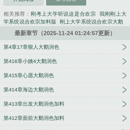
相关推荐：
刚考上大学听说这是合欢宗
我刚刚上大
学系统说合欢宗加料版
刚上大学系统说合欢宗大鹅
合欢宗今天倒闭了没?免费阅读
什么是合欢宗
刚进
最新章节（2025-11-24 01:24:57更新）
大学你告诉我这是合欢宗加料吧
有什么合欢宗的
末
世之百变秀色系统
宦海仕途：救下政坛女神平步青
第4章17章狠人大鹅润色
云
最原始的欲望
宦海狂澜：靠山倒台后的完美逆
袭
单亲富二代
职场巅峰：美女总裁超会撩
首长身
第416章小姨4大鹅润色
边的机要秘书
问鼎权势巅峰从选调生开始
动漫之全
第415章心愿大鹅润色
收魔王（动漫之后宫之旅）
离婚后，她们全都想占
有我
青云扶娇：从贴身大秘到鸿运巅峰！
从急诊室
第414章海边大鹅润色
到权力巅峰
权力沉浮
问鼎青云路
缠身
开局背
锅，震惊京圈大佬
权途争锋
官途丽影
仕途沉浮之
第413章出发大鹅润色加料
借势破局
游龙在渊
第412章面前大鹅润色加料