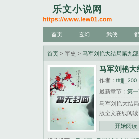
乐文小说网
https://www.lew01.com
首页
玄幻
武侠
首页
> 军史 >
马军刘艳大结局第九部
马军刘艳大
作者：
tttjjj_200
最新章节：
第一
马军刘艳大结局
版全文在线阅读
三秒记住本站：乐文
开始阅读
《马军刘艳大结局