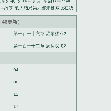
张军刘艳
刘燕军演员
军旅歌手马艳
马军刘艳大结局第九部未删减版在线
帝王太缠人
马军刘艳大结局第九部
来尝一尝by车厘崽
你吃饭没有by车厘
2:46更新）
趣阁无弹窗
来尝一尝by车厘崽笔趣阁
3
第一百一十六章 温泉嬉戏2
艳大结局第四部未删减版
马军刘艳大
3
第一百一十二章 病房双飞2
04
08
12
17