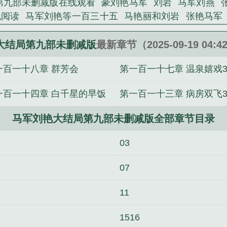
第九部未删减版在线观看
豪刘艳马军
刘岩
马军刘燕
线阅读
马军刘艳等一百三十五
马艳丽和刘岩
张艳马军
我一人屠城！
你吃饭没有by车厘崽
宫女好孕圣体，绝嗣
y车厘崽未删减版
马军刘艳大结局第四部笔趣阁无弹窗
大结局第九部未删减版
最新章节（2025-09-19 04:4
笔趣阁无弹窗
撩月by车厘崽未删减版
蜜茶by车厘崽笔
一百一十八章 群芳会
第一百一十七章 温泉嬉戏
by车厘崽笔趣阁无弹窗
马军刘艳大结局第四部
马军刘
你吃饭没有by车厘崽笔趣阁无弹窗
一百一十四章 白千星的早饭
第一百一十三章 病房双飞
马军刘艳大结局第九部未删减版全部章节目录
03
07
11
1516