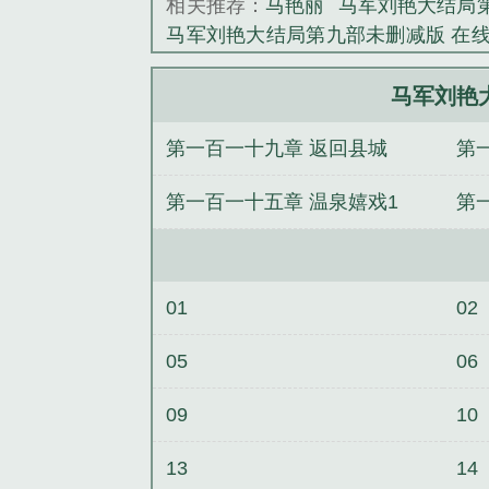
相关推荐：
马艳丽
马军刘艳大结局
马军刘艳大结局第九部未删减版 在
播放
马艳丽与刘岩
杀敌换媳妇？
马军刘艳大结局第三部
来尝一尝b
马军刘艳
崽未删减版
马军刘艳大结局第三部
第一百一十九章 返回县城
第
无弹窗
蜜茶by车厘崽未删减版
撩月
结局第三部未删减版
撩月by车厘崽
第一百一十五章 温泉嬉戏1
第
01
02
05
06
09
10
13
14