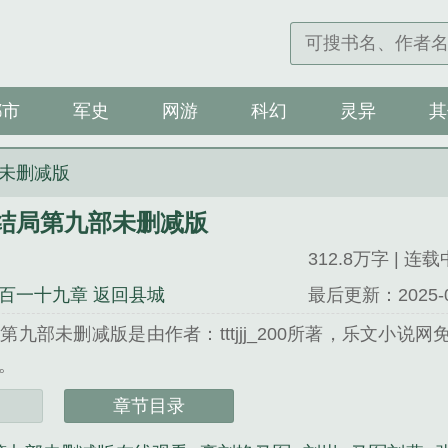
都市
军史
网游
科幻
灵异
其
未删减版
结局第九部未删减版
312.8万字 | 连载
百一十九章 返回县城
最后更新：2025-09-
第九部未删减版是由作者：tttjjj_200所著，乐文小
。
小说网 网址：www.lew01.com...
章节目录
第九部未删减版》是tttjjj_200精心创作的军史类小说。