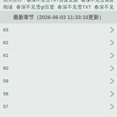
相关推荐：
春深不见雪TXT百度资源
春深不见雪免费
阅读
春深不见雪gl百度
春深不见雪TXT
春深不见
雪by谷子不咕txt
春深不见雪by烂谷子
春深不见雪
最新章节（2026-06-03 11:33:10更新）
bygl
春深不见雪百度免费资源
春深不见雪烂谷子
只见梨花开
春深不见雪by烂谷子txt
春深绝不见妍
63
华
春深不见雪gl
春深不见雪txt
春深不见雪作者烂
谷子
春深不见雪全文免费阅读
春深不见雪百度
春
62
深不见雪by谷子不咕
春深不见雪谷子不咕
林昊唐雅
61
萱笔趣阁无弹窗
林昊唐怡颖笔趣阁无弹窗
死对头暗
恋我十年，反被我撩疯了
昏暗俱乐部徐亮周敏大勇
60
未删减完整版
昏暗俱乐部徐亮周敏大勇结局番外
少
年阿斌胡太太结局番外
契约未生效
灯火阑珊苗振邦
59
张雅结局番外
灯火阑珊苗振邦张雅笔趣阁无弹窗
林
昊唐怡颖未删减完整版
苗振邦苗庆张雅结局番外
灯
58
火阑珊苗振邦张雅未删减完整版
少年阿斌胡太太未
删减完整版
苗振邦苗庆张雅未删减完整版
少年阿斌
57
第一章房东太结局番外
苗振邦苗庆张雅笔趣阁无弹