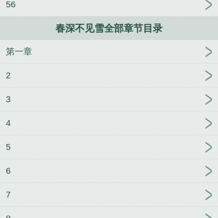
56
窗
林昊唐怡颖结局番外
对你，我永远都偏爱
少年
阿斌胡太太笔趣阁无弹窗
昏暗俱乐部徐亮周敏大勇
春深不见雪全部章节目录
笔趣阁无弹窗
第一章
2
3
4
5
6
7