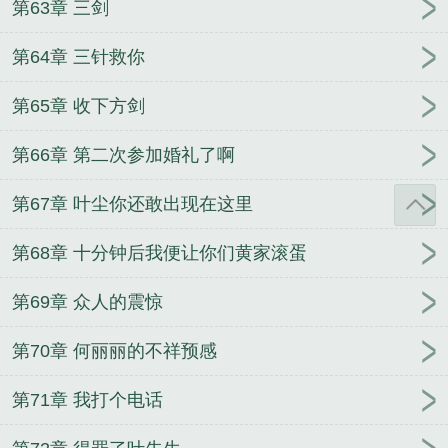
第63章 三剑
第64章 三针救你
第65章 收下方剑
第66章 第二次参加婚礼了啊
第67章 叶尘你还敢出现在这里
第68章 十分钟后我便让你们黄家滚蛋
第69章 众人的震惊
第70章 何丽丽的不祥预感
第71章 我打个电话