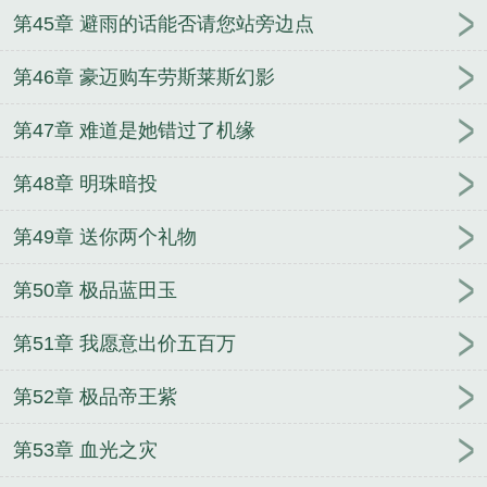
第45章 避雨的话能否请您站旁边点
第46章 豪迈购车劳斯莱斯幻影
第47章 难道是她错过了机缘
第48章 明珠暗投
第49章 送你两个礼物
第50章 极品蓝田玉
第51章 我愿意出价五百万
第52章 极品帝王紫
第53章 血光之灾