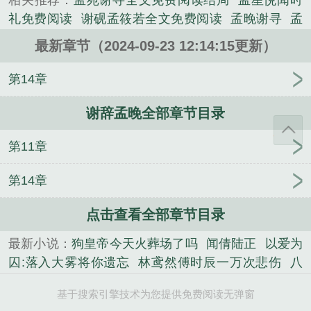
相关推荐：
孟苑谢寻全文免费阅读结局
孟星悦闻时
《谢辞孟晚》是孟星晚谢昀砚精心创作的其他类小
礼免费阅读
谢砚孟筱若全文免费阅读
孟晚谢寻
孟
说。
星晚秦砚辞
孟星晚 秦砚辞
孟星晚盛闻砚最新章节
最新章节（2024-09-23 12:14:15更新）
孟星辞谢辰轩的
孟晚乔谢昀
孟俏谢寻生
女主孟星
晚
孟星万
孟晚星全文免费阅读
孟星瑶
孟星辰免
第14章
费阅读
孟星枕谢庭隽
谢辞孟晚
孟晚柠谢景驰笔趣
谢辞孟晚全部章节目录
阁最新章节更新时
孟苑谢寻免费阅读全文
女主叫孟
星悦的
孟苑谢寻全文免费阅读36
谢昭孟星澜
孟音
第11章
谢砚免费阅读无弹窗最新章节列表
孟星辰
孟晚谢予
安
孟矜谢砚礼最新章节更新内容
孟音谢砚全文免费
第14章
阅读
孟莞谢寻
女主叫孟星悦
孟星辰最新章节
张
楚玄周山
楚恒云城
云九晞云白薇
韩玥韩依依
江
点击查看全部章节目录
绾傅砚辞
费仁刘启
一万次悲伤林鸢然小说
校花表
最新小说：
狗皇帝今天火葬场了吗
闻倩陆正
以爱为
白后，青梅后悔哭了
完结《暴君总想生三胎》君墨
囚:落入大雾将你遗忘
林鸢然傅时辰一万次悲伤
八
临苏落落
我穿过烟火人间：江素素祁夜
阮清槐落入
零之美人如蜜：黎姌傅云靳
赵幼眠许京承小说全文
迷雾中小说
林鸢然傅时辰一万次悲伤
赵幼眠许京承
基于搜索引擎技术为您提供免费阅读无弹窗
江绾傅砚辞
我穿过烟火人间：江素素祁夜
张楚玄周
小说全文
经年已久的久别重逢在线
八零之美人如