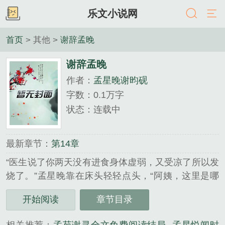
乐文小说网
首页
> 其他 >
谢辞孟晚
谢辞孟晚
作者：
孟星晚谢昀砚
字数：0.1万字
状态：连载中
最新章节：
第14章
“医生说了你两天没有进食身体虚弱，又受凉了所以发
烧了。”孟星晚靠在床头轻轻点头，“阿姨，这里是哪
里？”她一说话喉咙就干痒的想咳嗽，听出她说话不舒
开始阅读
章节目录
服温言赶紧将水递给她。“谢谢。”孟星晚接过水大口
大口的喝着，一口气喝完半杯水总算是缓解了。......