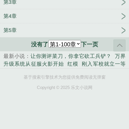
第3章
永淳
陆嫣沈括免费
《许徽茵祁缙川》
雾色难渡钟
情结局+番外篇
相思始终觉浅结局+番外
苗悦希沈宇
第4章
翔结局
我只是拿钱办事可你们却馋我身子
孟笙商泊
禹二婚嫁律政大佬前夫孤独终老了
苏念:永无母爱[完
第5章
结]
神豪系统通古今，灾年娇养大将军
李清月顾远
霁[完结]
我退圈后，天才唱作人慌了：诗雨
雾色难
没有了
下一页
渡钟情结局+番外篇
孕后，簿少夫人谁招惹！谁
最新小说：
让你测评菜刀，你拿它砍工兵铲？
万界
死！
《霍爷，夫人出价一千亿要离婚！ 》池慕蓁霍
升级系统从征服火影开始
红模
刚入军校就立一等
云霆
逐风月寻他TXT
爱不在彼岸夏鸢后续+完结
功，我火遍全军！
都市之我的冰山女神
红颜青云
《许徽茵祁缙川》
郑惜雪谢永淳
道姑四岁半，六个
基于搜索引擎技术为您提供免费阅读无弹窗
路
苏晚如陆泽渊
离婚后，霍少跪求复合
官海逐
舅舅团宠上天
逐风月寻他全文+后续结局
江明月傅
浪
不朽炎帝
南栀陆舟
互联网2010
《小撩精重生
Copyright © 2025 乐文小说网
云深免费阅读
苗悦希沈宇翔结局
相思始终觉浅结局
了，京圈阎王宠入骨》蒋桥沈欣
主播闭嘴吧，国家
+番外
陆嫣沈括免费
楚新雨季司瑾全文畅读
我只
已经找不到借口了！
十九世纪女裁缝
二爷，夫人她
是拿钱办事可你们却馋我身子
又把人算死了！
《恶毒女配总在装可怜》 穆念薇萧
元墨
乐姝柏夜
《叮，您的小祖宗又掉马了！》楚柒
夏瑾夜
谁让她进入副本的？！[无限]