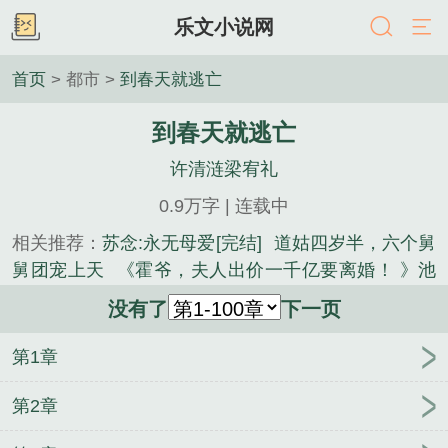
乐文小说网
首页
> 都市 >
到春天就逃亡
到春天就逃亡
许清涟梁宥礼
0.9万字 | 连载中
相关推荐：
苏念:永无母爱[完结]
道姑四岁半，六个舅
舅团宠上天
《霍爷，夫人出价一千亿要离婚！ 》池
慕蓁霍云霆
爱不在彼岸夏鸢后续+完结
李清月顾远
没有了
下一页
霁[完结]
孕后，簿少夫人谁招惹！谁死！
江明月傅
云深免费阅读
我退圈后，天才唱作人慌了：诗雨
孟
第1章
笙商泊禹二婚嫁律政大佬前夫孤独终老了
逐风月寻
他TXT
神豪系统通古今，灾年娇养大将军
楚新雨季
第2章
司瑾全文畅读
逐风月寻他全文+后续结局
郑惜雪谢