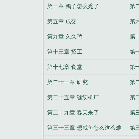
第一章 鸭子怎么秃了
第
临，还好我是毁灭日超人
假太子监
绝色姐姐
最强巅峰高手
上古卷轴
第五章 成交
第
路了吧哈哈哈
文道：我以诗词镇万
路
朕只想做个昏君
第九章 久久鸭
第
第十三章 招工
第
第十七章 食堂
第
第二十一章 研究
第
第二十五章 缝纫机厂
第
第二十九章 春天来了
第
第三十三章 想咸鱼怎么这么难
第