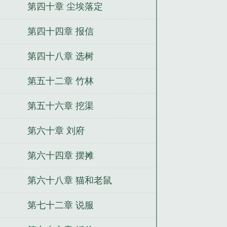
第四十章 尘埃落定
第四十四章 报信
第四十八章 选树
第五十二章 竹林
第五十六章 挖渠
第六十章 刘府
第六十四章 摆摊
第六十八章 猫和老鼠
第七十二章 说服