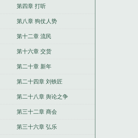
第四章 打听
种后女神悔哭了
高手下山：我的九个
，一发不可收拾
想读我心飞升？被套
第八章 狗仗人势
后，女配被娇宠了
可爱的她有千层套
第十二章 流民
第十六章 交货
第二十章 新年
第二十四章 刘铁匠
第二十八章 舆论之争
第三十二章 商会
第三十六章 弘乐