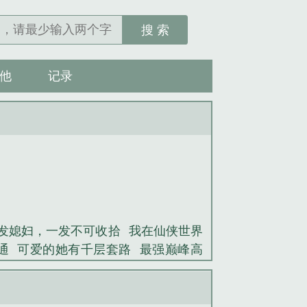
搜 索
他
记录
发媳妇，一发不可收拾
我在仙侠世界
通
可爱的她有千层套路
最强巅峰高
权臣后，女配被娇宠了
守命人
离婚
邪仙被美女包围了！
假太子监国，尤
界长生不老
都市至尊邪医
祖国人降