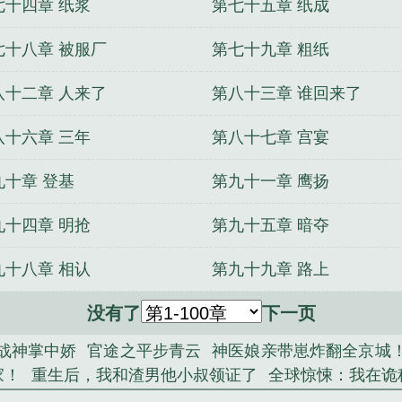
七十四章 纸浆
第七十五章 纸成
七十八章 被服厂
第七十九章 粗纸
八十二章 人来了
第八十三章 谁回来了
八十六章 三年
第八十七章 宫宴
九十章 登基
第九十一章 鹰扬
九十四章 明抢
第九十五章 暗夺
九十八章 相认
第九十九章 路上
没有了
下一页
战神掌中娇
官途之平步青云
神医娘亲带崽炸翻全京城
家！
重生后，我和渣男他小叔领证了
全球惊悚：我在诡
院，毒士主办！
不原谅！虐师妹一时爽，全宗火葬场