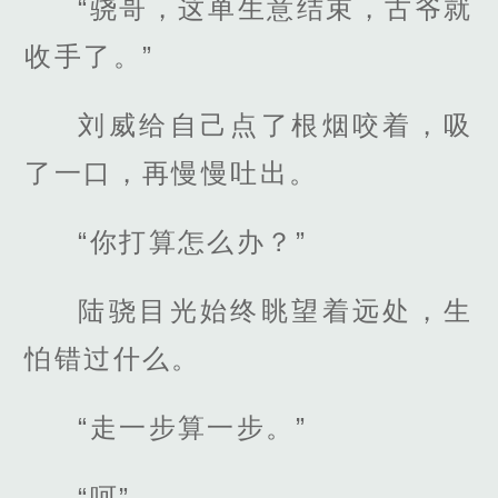
“骁哥，这单生意结束，古爷就
收手了。”
刘威给自己点了根烟咬着，吸
了一口，再慢慢吐出。
“你打算怎么办？”
陆骁目光始终眺望着远处，生
怕错过什么。
“走一步算一步。”
“呵”