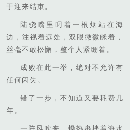
于迎来结束。
陆骁嘴里叼着一根烟站在海
边，注视着远处，双眼微微眯着，
丝毫不敢松懈，整个人紧绷着。
成败在此一举，绝对不允许有
任何闪失。
错了一步，不知道又要耗费几
年。
一阵风吹来，燥热裹挟着海水