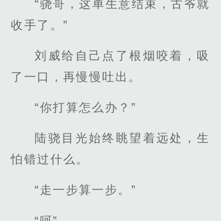
“骁哥，这单生意结束，古爷就
收手了。”
刘威给自己点了根烟咬着，吸
了一口，再慢慢吐出。
“你打算怎么办？”
陆骁目光始终眺望着远处，生
怕错过什么。
“走一步算一步。”
“呵”