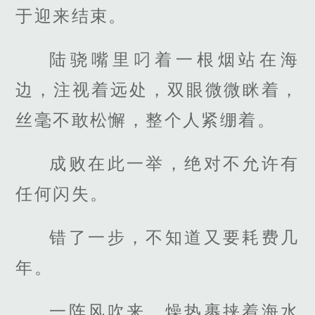
于迎来结束。
陆骁嘴里叼着一根烟站在海
边，注视着远处，双眼微微眯着，
丝毫不敢松懈，整个人紧绷着。
成败在此一举，绝对不允许有
任何闪失。
错了一步，不知道又要耗费几
年。
一阵风吹来，燥热裹挟着海水