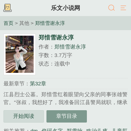
乐文小说网
首页
> 其他 >
郑惜雪谢永淳
郑惜雪谢永淳
作者：
郑惜雪谢永淳
字数：3.7万字
状态：连载中
最新章节：
第32章
江县烈士公墓。郑惜雪红着眼望向父亲的同事张雄警
官。“张叔，我想好了，我准备回江县警局就职，继承
我爸的警号。”听到她的决定，张雄很欣慰。......
开始阅读
章节目录
《郑惜雪谢永淳》是郑惜雪谢永淳精心创作的其他类
小说。