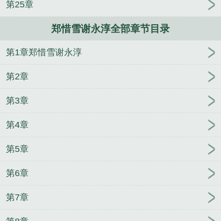
第25章
一次的心软和原谅，都换不回他的迷途知返…》林祈
安 吴心月
娱乐：狗仔也是人，麻烦尊重一下
精神
郑惜雪谢永淳全部章节目录
病面前，鬼东西算个球
重生魔修，开局捡到一颗丧
尸星球
《妈妈死时，他在陪金丝雀看北极星光》林
第1章郑惜雪谢永淳
心慈 周司辰
《声色撩人!偏执霸总别乱来》
第2章
第3章
第4章
第5章
第6章
第7章