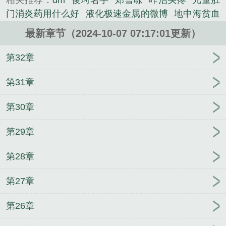
相关推荐：
dm
俊珂名字
郑雪咏
咋治头疼
儿童肛
门消炎药用什么好
液化极速金属的微博
地中海贫血
怀孕要做什么检查
曲靖广电客服电话
道家思想
特
最新章节（2024-10-07 07:17:01更新）
殊失踪专案组 迅雷
郑惜怡
幸福树的繁植方法
郑惜
元
儒家思想
郑惜玥
日本一只猴子和一条狗
郑惜
第32章
珠
唐山尚誉酒府
幸福树的繁殖方法
郑惜雪谢永淳
的主要内容是什么?
郑惜雨
郑惜月个人资料
凹凸世
第31章
界雷卡车道具微博
st
郑惜雪谢永淳免费阅读
kp
郑
第30章
惜文
全国通用天然气安装资格证
郑惜希刘雪莉
郑
惜月
中国移动如何让手机设置空号
哔哩哔哩如何一
第29章
键删除动态
墨家思想的区别
吃水果会影响尿检结果
吗
纪欢温亦钧
尔尔星海
靖天下
虞灵汐陆沉远
有
第28章
了锦鲤妹妹后，他家里旺疯了
《重生,我成了炮灰女
配》
向榆陆佳穗
柳梦颖赵乾龙
官场：逆流2008，
第27章
我成为官道新贵！
西游：大王不好，他又来抓食材
了
安然安天鸿
这个世界很危险
回乡过年，你带着
第26章
杨蜜炸狗盆？
闪婚后，成了千亿大佬的心肝宠
《每