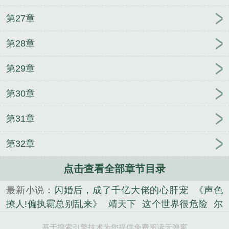
第27章
第28章
第29章
第30章
第31章
第32章
点击查看全部章节目录
最新小说：
闪婚后，成了千亿大佬的心肝宠
《声色
撩人!偏执霸总别乱来》
靖天下
这个世界很危险
尔
尔星海
精神病面前，鬼东西算个球
《每一次的心软
基于搜索引擎技术为您提供免费阅读无弹窗