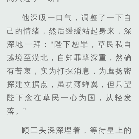
他深吸一口气，调整了一下自
己的情绪，然后缓缓站起身来，深
深地一拜：“陛下恕罪，草民私自
越境至漠北，自知罪孽深重，然确
有苦衷，实为打探消息，为鹰扬密
探建立据点，虽功薄蝉翼，但只望
陛下念在草民一心为国，从轻发
落。”
顾三头深深埋着，等待皇上的