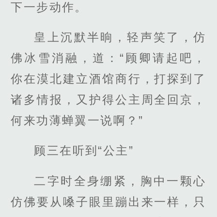
下一步动作。
皇上沉默半晌，轻声笑了，仿
佛冰雪消融，道：“顾卿请起吧，
你在漠北建立酒馆商行，打探到了
诸多情报，又护得公主周全回京，
何来功薄蝉翼一说啊？”
顾三在听到“公主”
二字时全身绷紧，胸中一颗心
仿佛要从嗓子眼里蹦出来一样，只