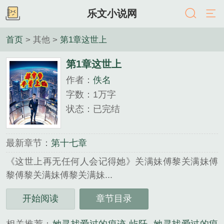
乐文小说网
首页
> 其他 >
第1章这世上
第1章这世上
作者：
佚名
字数：1万字
状态：已完结
最新章节：
第十七章
《这世上再无任何人会记得她》关满妹傅黎关满妹傅
黎傅黎关满妹傅黎关满妹...
《第1章这世上》是佚名精心创作的其他类小说。
开始阅读
章节目录