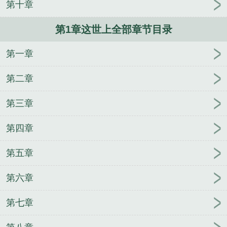
第十章
第1章这世上全部章节目录
第一章
第二章
第三章
第四章
第五章
第六章
第七章