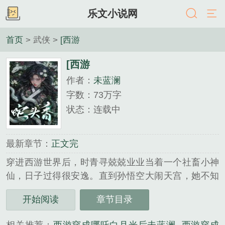
乐文小说网
首页
> 武侠 >
[西游
[西游
作者：
未蓝澜
字数：73万字
状态：连载中
最新章节：
正文完
穿进西游世界后，时青寻兢兢业业当着一个社畜小神
仙，日子过得很安逸。直到孙悟空大闹天宫，她不知
被哪个天杀的无良仙友推了一把，差点撞上一柄燃着
开始阅读
章节目录
烈焰的火尖枪。——好在火熄了，枪歪了。面前清贵
俊秀的美少年看着她，脸色也变了。自那时起，这位