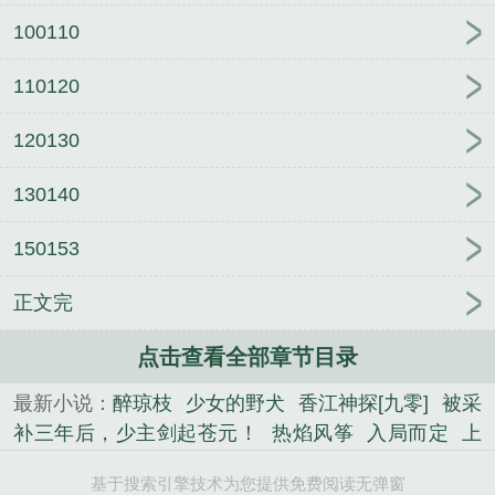
100110
110120
120130
130140
150153
正文完
点击查看全部章节目录
最新小说：
醉琼枝
少女的野犬
香江神探[九零]
被采
补三年后，少主剑起苍元！
热焰风筝
入局而定
上
海婚姻故事
仙台有树
草原牧医[六零]
云鬓添香
嫡
基于搜索引擎技术为您提供免费阅读无弹窗
女有点傻
新搬来的邻居
黛玉：都重生了谁还当病