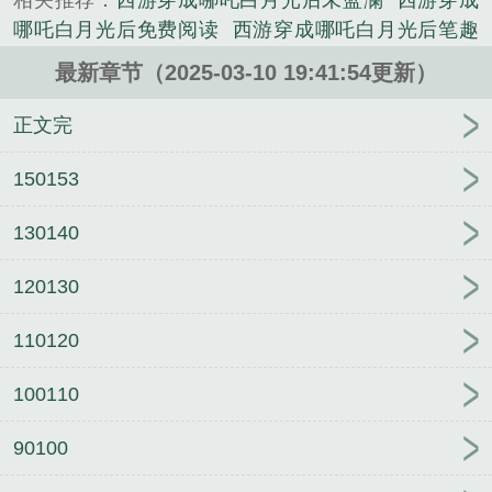
相关推荐：
西游穿成哪吒白月光后未蓝澜
西游穿成
全仙界出了名的煞神三太子，一改人前的矜贵高冷，
哪吒白月光后免费阅读
西游穿成哪吒白月光后笔趣
收敛了一身杀气，总在她面前晃来晃去。少年白衣翩
阁
西游穿成哪吒白月光后txt
[西游
西游穿成哪吒白
然，神姿昳丽，身上总萦绕着一股清冷的莲花香。久
最新章节（2025-03-10 19:41:54更新）
月光后免费
醉琼枝
都市魔尊归来
错世
宝贝好
而久之，她的府邸也被这股香气浸染。熏得她人都麻
甜：老公，别太坏！
仙台有树
偏宠二婚小娇妻
黛
正文完
了。于是有一天，她实在忍不住问他，到底有何贵
玉：都重生了谁还当病娇
少女的野犬
云鬓添香
香
干。“你曾答应过我的。”美少年眸色如墨，藏匿了深
江神探[九零]
被采补三年后，少主剑起苍元！
入局
150153
不见底的情绪，他凝眸看她，“你说，要永远与我在一
而定
热焰风筝
嫡女有点傻
在伟大航路拍电影
上
起。”时青寻：？她什么时候答应过？*时青寻将信将
130140
海婚姻故事
娇藏以后
草原牧医[六零]
威猛少帅：刁
疑了很久，待和哪吒关系愈发密切之后，她回忆起了
蛮小娇妻
新搬来的邻居
千年前的往事……她才知，他这话——分明就是假
120130
的！什么在一起，明明她还没有答应！可恶的黑心
莲！PS：白切黑莲花美少年三太子x兢兢业业社畜小
110120
莲花仙，双莲花组合。专栏内有《哪吒的灵宠不好
100110
当》《[哪吒]天生反骨》两本哪吒完结文，欢迎阅读。
——预收《随机请神，请出哪吒》——瑶夭是个自小
90100
生活在道观里的小道姑，师父说她前世欠了风流债，
今生要清修偿还。某日，开坛法事，众师弟妹提出每