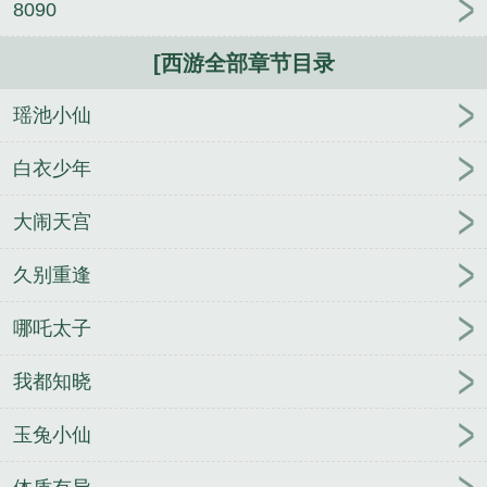
8090
人召请一位神灵来指示吉凶。瑶夭天赋一般，眼见着
众人纷纷请神成功，她心一横，随手一挥——天空传
[西游全部章节目录
来一声巨响，一个容色惊人的红袍美少年闪亮登场。
少年飘浮在空中，脚蹬火轮，臂绕红绫，神威不可侵
瑶池小仙
犯，明明是玉面娇容的好相貌，面色却冷的吓死人。
白衣少年
从来没人请神能请来真神，众人面面相觑，不敢说
话。唯见下一刻，煞气十足的美少年偏头，一眼看见
大闹天宫
瑶夭。他勾唇，笑得阴恻恻：“终于让我逮到你
了。”瑶夭：啊？？？“你是谁？”“被你召唤出来的，三
久别重逢
坛海会大神李哪吒。”众师弟妹：哇！！！*三坛海会
大神李哪吒至此赖上她了，瑶夭心死。他整天说些虎
哪吒太子
狼之词，一点不害臊，根本就不像个大神。“哪吒大
神，你能不能收敛点？”某天，瑶夭捂着唇，终于忍不
我都知晓
住爆发了，“这里是道观！”“那又如何？”美少年满不在
乎，恶劣极了，“从前的你如狼似虎，现在装什么小白
玉兔小仙
兔。”瑶夭一顿，有点心虚：“……胡说！这是污