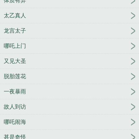
体质有异
蔑！”她心想，天呐，是真的风流债！...
《[西游》是未蓝澜精心创作的武侠类小说。
太乙真人
龙宫太子
哪吒上门
又见大圣
脱胎莲花
一夜暴雨
故人到访
哪吒闹海
甚是奇怪