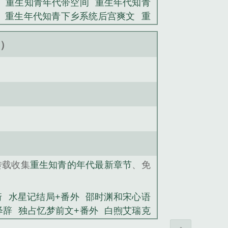
重生知青年代带空间
重生年代知青
重生年代知青下乡系统后宫爽文
重
重生知青的年代
重生年代知情在大院
危险性关系小说
落入迷雾中/落入大雾
新）
乔望舒宋文娅
邵时渊和宋心语的小说
凌秋雨林天
沈谦南陈雪
陆云中陆风
转载收集
重生知青的年代最新章节
、免
珩
水星记结局+番外
邵时渊和宋心语
绎辞
独占忆梦前文+番外
白煦艾瑞克
外
江跃林想月
乔望舒宋文娅
八零女