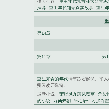
相关推荐：
重生年代知青在大院带崽
推荐
重生年代知青真实故事
重生
生知青岁月免费阅读
重生年代知青
里
重生知青带全村暴富
重生年代
重
将你遗忘/阮清槐薄斯珩
水星记结局
第14章
白煦艾瑞克斯
殷晶晶周辞
关青禾
炎
宋心语邵时渊许墨深结局
萧煜凤
第11章
第1
重生知青的年代
情节跌宕起伏、扣人
费阅读无弹窗。
最新小说：
萧煜凤九颜凤薇蔷
危险
的小说
万仙来朝
宋心语邵时渊许
斯
关青禾沈经年全文
宋心语 邵时