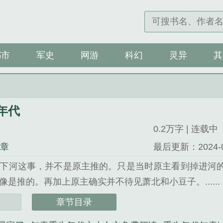
都市
军史
网游
科幻
灵异
其
年代
0.2万字 | 连载中
4章
最后更新：2024-09-
下河这事，并不是原主推的。只是当时原主看到掉进河
是推的。再加上原主确实并不待见萧北和小豆子。......
代》是苏琪萧北精心创作的都市类小说。
章节目录