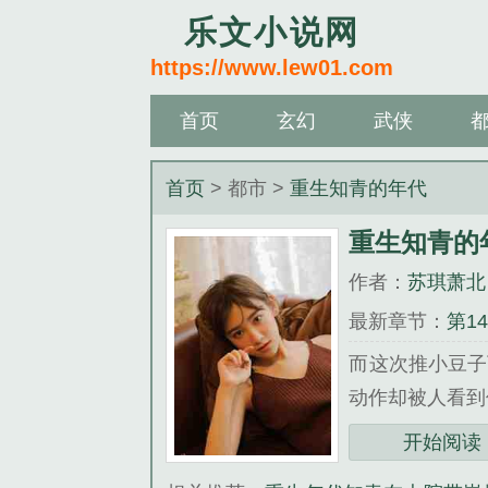
乐文小说网
https://www.lew01.com
首页
玄幻
武侠
首页
> 都市 >
重生知青的年代
重生知青的
作者：
苏琪萧北
最新章节：
第1
而这次推小豆子
动作却被人看到像
《重生知青的年
开始阅读