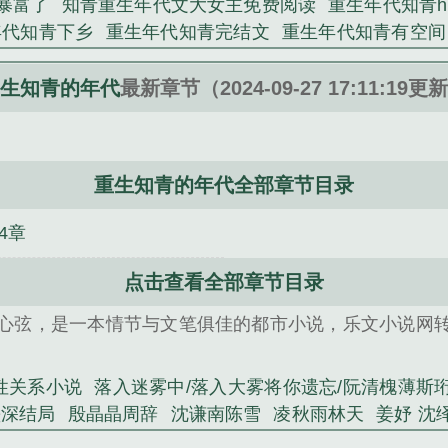
暴富了
知青重生年代文大女主免费阅读
重生年代知青h
年代知青下乡
重生年代知青完结文
重生年代知青有空间
宠文
重生知青下乡带空间免费阅读
重生知青的年代文
文知青养娃
江跃林想月
萧煜凤九颜凤薇蔷前文+番外
生知青的年代
最新章节（2024-09-27 17:11:19更
+番外
宋心语 邵时渊完结+番外
独占忆梦前文+番外
沈经年全文
姜妤 沈绎辞
八零女配幸福指南
万仙来朝
九颜凤薇蔷
重生知青的年代全部章节目录
4章
点击查看全部章节目录
心弦，是一本情节与文笔俱佳的都市小说，乐文小说网
性关系小说
落入迷雾中/落入大雾将你遗忘/阮清槐薄斯
墨深结局
殷晶晶周辞
沈谦南陈雪
凌秋雨林天
姜妤 沈
渊完结+番外
陆云中陆风炎
萧煜凤九颜凤薇蔷前文+番