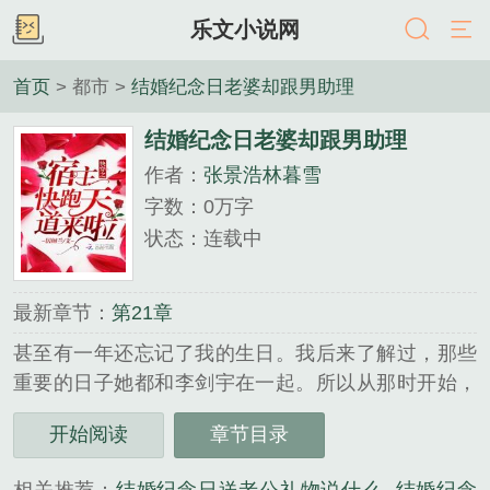
乐文小说网
首页
> 都市 >
结婚纪念日老婆却跟男助理
结婚纪念日老婆却跟男助理
作者：
张景浩林暮雪
字数：0万字
状态：连载中
最新章节：
第21章
甚至有一年还忘记了我的生日。我后来了解过，那些
重要的日子她都和李剑宇在一起。所以从那时开始，
我觉得没必要再告诉她了。以至于导致现在在她的印
开始阅读
章节目录
象里我不如一个软饭男。不过这也不重要了，我们已
经离婚了，没有以后了。08我处理好自己和林暮雪的