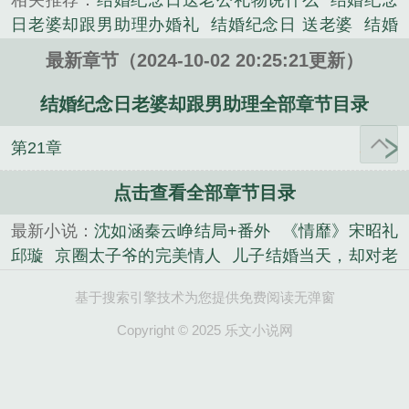
相关推荐：
结婚纪念日送老公礼物说什么
结婚纪念
事情以后，抽空回了我爸妈家一趟......
日老婆却跟男助理办婚礼
结婚纪念日 送老婆
结婚
《结婚纪念日老婆却跟男助理》是张景浩林暮雪精心
纪念日老婆送男助理豪车
结婚纪念日送妻子什么礼
创作的都市类小说。
最新章节（2024-10-02 20:25:21更新）
物
结婚纪念日送妻子什么礼物好
结婚纪念日 老婆
跟男助理办结婚
结婚纪念日老婆送老公什么花合适
结婚纪念日老婆却跟男助理全部章节目录
结婚纪念日给老婆送花怎么说
结婚纪念日送老婆
结
第21章
婚纪念日送老婆什么鲜花
结婚纪念日老婆却跟男助
理
送老婆结婚纪念日礼物排行榜知乎
结婚纪念日送
点击查看全部章节目录
老婆什么好
结婚纪念日送妻子什么
结婚纪念日老婆
却跟男助理在办婚礼
结婚纪念日礼物送老婆排行榜
最新小说：
沈如涵秦云峥结局+番外
《情靡》宋昭礼
结婚纪念日送老婆什么礼物比较有创意
结婚纪念日
邱璇
京圈太子爷的完美情人
儿子结婚当天，却对老
老婆送男助理豪车后续
老婆和男助理在办婚
结婚纪
婆初恋叫爸
直播算命：水友你对象用私照抵债
先结
念礼品送老婆
结婚纪念日送老婆什么最走心
结婚纪
基于搜索引擎技术为您提供免费阅读无弹窗
婚后恋爱，先生他暗恋成真了内容精选
草原夫人，
念日老婆礼物
结婚纪念日送点啥给老婆
结婚纪念日
将军快放我自由！前文+后续
野玫瑰
女友出轨后我
Copyright © 2025 乐文小说网
老婆却跟男助理在一起
结婚纪念日当天妻子却拿我
绑定了财富系统质量好文
江雪洛盛淮安在线阅读
大
给助理
结婚纪念日送老婆什么礼物合适
大圣归来，
圣归来，我孙悟空誓必屠尽神佛小说
纪云笙顾清晟
我孙悟空誓必屠尽神佛小说
草原夫人，将军快放我
在线阅读
《假千金一死难求》顾盼邱桃
雾色难渡钟