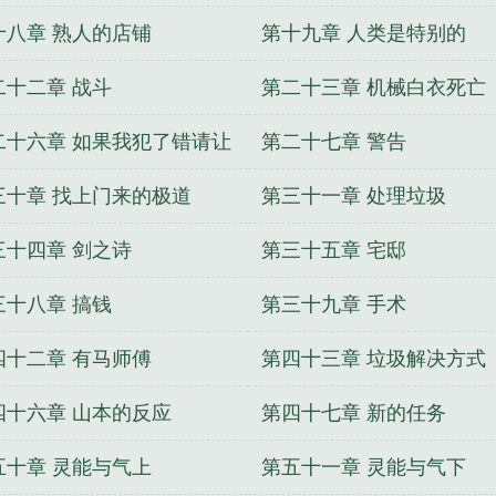
十八章 熟人的店铺
第十九章 人类是特别的
二十二章 战斗
第二十三章 机械白衣死亡
二十六章 如果我犯了错请让
第二十七章 警告
律来惩罚我
三十章 找上门来的极道
第三十一章 处理垃圾
三十四章 剑之诗
第三十五章 宅邸
三十八章 搞钱
第三十九章 手术
四十二章 有马师傅
第四十三章 垃圾解决方式
四十六章 山本的反应
第四十七章 新的任务
五十章 灵能与气上
第五十一章 灵能与气下