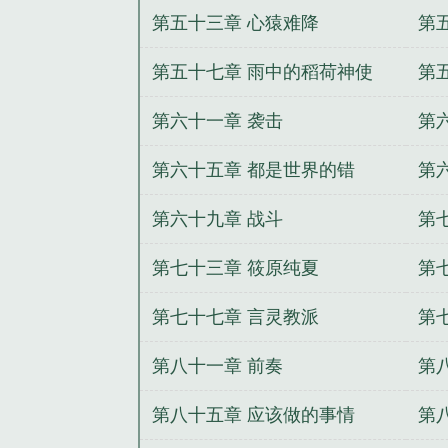
第五十三章 心猿难降
第
第五十七章 雨中的稻荷神使
第
第六十一章 袭击
第
第六十五章 都是世界的错
第
的
第六十九章 战斗
第
第七十三章 筱原纯夏
第
第七十七章 言灵教派
第
第八十一章 前奏
第
第八十五章 应该做的事情
第