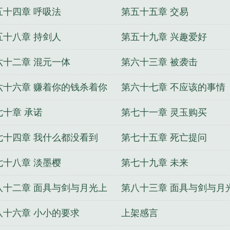
五十四章 呼吸法
第五十五章 交易
五十八章 持剑人
第五十九章 兴趣爱好
六十二章 混元一体
第六十三章 被袭击
六十六章 赚着你的钱杀着你
第六十七章 不应该的事情
人
七十章 承诺
第七十一章 灵玉购买
七十四章 我什么都没看到
第七十五章 死亡提问
七十八章 淡墨樱
第七十九章 未来
八十二章 面具与剑与月光上
第八十三章 面具与剑与月
八十六章 小小的要求
上架感言