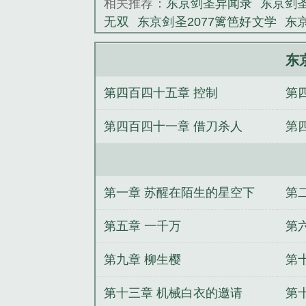
相关推荐：
东京剑圣异闻录
东京剑圣
无双
东京剑圣2077篱笆好文学
东
般武艺
东京剑圣日常 桔梗花开又花
东京剑圣2077结局是什么
东京剑圣在
东
日常
东京剑圣2077txt
东京剑圣异
第四百四十五章 控制
第
戏
遮天纪元悟道皇
吞噬九重天
木
斗之抽奖系统
柯南之百年柯学
终
第四百四十一章 借刀杀人
第
天，系统奖励一个亿
第一章 苏醒在陌生的星空下
第
第五章 一千万
第
第九章 柳生樱
第
第十三章 机械白衣的邀请
第