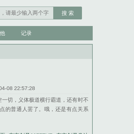
搜 索
他
记录
08 22:57:28
控一切，义体极道横行霸道，还有时不
点的普通人罢了。哦，还是有点关系