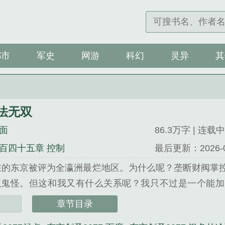
都市
军史
网游
科幻
灵异
其
法无双
面
86.3万字 | 连载中
百四十五章 控制
最后更新：2026-04-
所在的东京被评为全瀛洲最烂地区。为什么呢？垄断财阀掌
魔鬼怪。但这和我又有什么关系呢？我只不过是一个能加
这些东西清扫干净，一个不留。...
章节目录
无双》是银色的冷面精心创作的武侠类小说。