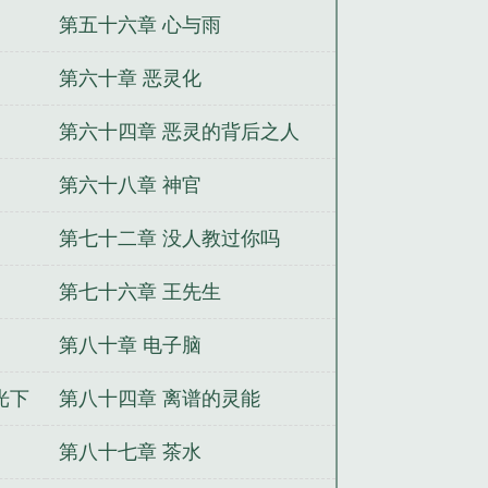
第五十六章 心与雨
第六十章 恶灵化
第六十四章 恶灵的背后之人
第六十八章 神官
第七十二章 没人教过你吗
第七十六章 王先生
第八十章 电子脑
光下
第八十四章 离谱的灵能
第八十七章 茶水